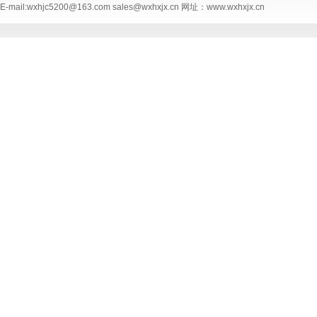
E-mail:wxhjc5200@163.com sales@wxhxjx.cn 网址：www.wxhxjx.cn