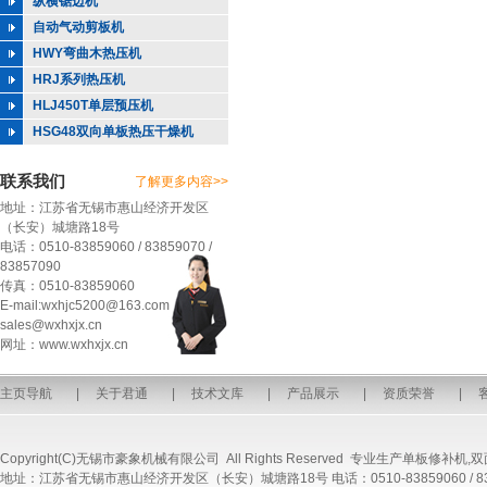
纵横锯边机
自动气动剪板机
HWY弯曲木热压机
HRJ系列热压机
HLJ450T单层预压机
HSG48双向单板热压干燥机
联系我们
了解更多内容>>
地址：江苏省无锡市惠山经济开发区
（长安）城塘路18号
电话：0510-83859060 / 83859070 /
83857090
传真：0510-83859060
E-mail:wxhjc5200@163.com
sales@wxhxjx.cn
网址：www.wxhxjx.cn
主页导航
|
关于君通
|
技术文库
|
产品展示
|
资质荣誉
|
Copyright(C)无锡市豪象机械有限公司 All Rights Reserved 专业生产
单板修补机
,
双
地址：江苏省无锡市惠山经济开发区（长安）城塘路18号 电话：0510-83859060 / 8385907