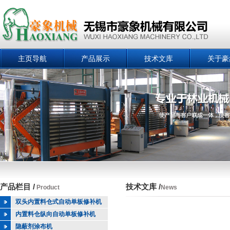
主页导航
产品展示
技术文库
关于豪
产品栏目 /
技术文库 /
Product
News
双头内置料仓式自动单板修补机
内置料仓纵向自动单板修补机
隐蔽剂涂布机