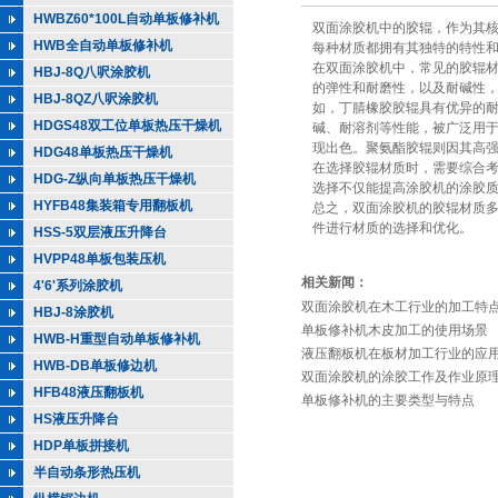
HWBZ60*100L自动单板修补机
双面涂胶机中的胶辊，作为其
HWB全自动单板修补机
每种材质都拥有其独特的特性
在双面涂胶机中，常见的胶辊
HBJ-8Q八呎涂胶机
的弹性和耐磨性，以及耐碱性
HBJ-8QZ八呎涂胶机
如，丁腈橡胶胶辊具有优异的
HDGS48双工位单板热压干燥机
碱、耐溶剂等性能，被广泛用
现出色。聚氨酯胶辊则因其高
HDG48单板热压干燥机
在选择胶辊材质时，需要综合
HDG-Z纵向单板热压干燥机
选择不仅能提高涂胶机的涂胶
HYFB48集装箱专用翻板机
总之，双面涂胶机的胶辊材质
件进行材质的选择和优化。
HSS-5双层液压升降台
HVPP48单板包装压机
相关新闻：
4'6'系列涂胶机
双面涂胶机在木工行业的加工特
HBJ-8涂胶机
单板修补机木皮加工的使用场景
HWB-H重型自动单板修补机
液压翻板机在板材加工行业的应
HWB-DB单板修边机
双面涂胶机的涂胶工作及作业原
HFB48液压翻板机
单板修补机的主要类型与特点
HS液压升降台
HDP单板拼接机
半自动条形热压机