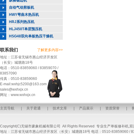
纵横锯边机
自动气动剪板机
HWY弯曲木热压机
HRJ系列热压机
HLJ450T单层预压机
HSG48双向单板热压干燥机
联系我们
了解更多内容>>
地址：江苏省无锡市惠山经济开发区
（长安）城塘路18号
电话：0510-83859060 / 83859070 /
83857090
传真：0510-83859060
E-mail:wxhjc5200@163.com
sales@wxhxjx.cn
网址：www.wxhxjx.cn
主页导航
|
关于君通
|
技术文库
|
产品展示
|
资质荣誉
|
Copyright(C)无锡市豪象机械有限公司 All Rights Reserved 专业生产
单板修补机
,
双
地址：江苏省无锡市惠山经济开发区（长安）城塘路18号 电话：0510-83859060 / 8385907