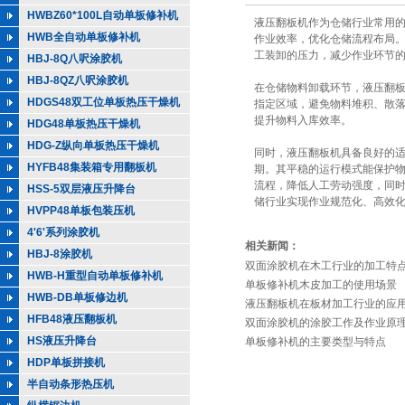
HWBZ60*100L自动单板修补机
液压翻板机作为仓储行业常用
HWB全自动单板修补机
作业效率，优化仓储流程布局
工装卸的压力，减少作业环节
HBJ-8Q八呎涂胶机
HBJ-8QZ八呎涂胶机
在仓储物料卸载环节，液压翻
HDGS48双工位单板热压干燥机
指定区域，避免物料堆积、散
提升物料入库效率。
HDG48单板热压干燥机
HDG-Z纵向单板热压干燥机
同时，液压翻板机具备良好的
HYFB48集装箱专用翻板机
期。其平稳的运行模式能保护
流程，降低人工劳动强度，同
HSS-5双层液压升降台
储行业实现作业规范化、高效
HVPP48单板包装压机
4'6'系列涂胶机
相关新闻：
HBJ-8涂胶机
双面涂胶机在木工行业的加工特
HWB-H重型自动单板修补机
单板修补机木皮加工的使用场景
HWB-DB单板修边机
液压翻板机在板材加工行业的应
HFB48液压翻板机
双面涂胶机的涂胶工作及作业原
HS液压升降台
单板修补机的主要类型与特点
HDP单板拼接机
半自动条形热压机