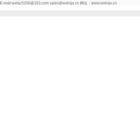
E-mail:wxhjc5200@163.com sales@wxhxjx.cn 网址：www.wxhxjx.cn