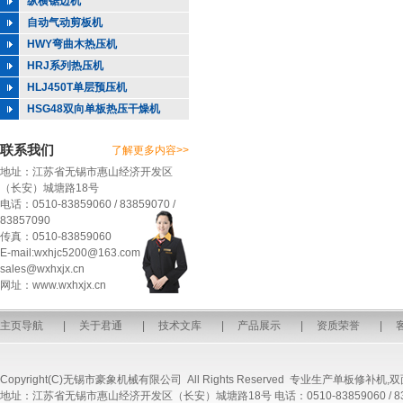
纵横锯边机
自动气动剪板机
HWY弯曲木热压机
HRJ系列热压机
HLJ450T单层预压机
HSG48双向单板热压干燥机
联系我们
了解更多内容>>
地址：江苏省无锡市惠山经济开发区
（长安）城塘路18号
电话：0510-83859060 / 83859070 /
83857090
传真：0510-83859060
E-mail:wxhjc5200@163.com
sales@wxhxjx.cn
网址：www.wxhxjx.cn
主页导航
|
关于君通
|
技术文库
|
产品展示
|
资质荣誉
|
Copyright(C)无锡市豪象机械有限公司 All Rights Reserved 专业生产
单板修补机
,
双
地址：江苏省无锡市惠山经济开发区（长安）城塘路18号 电话：0510-83859060 / 8385907