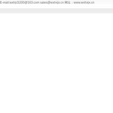
E-mail:wxhjc5200@163.com sales@wxhxjx.cn 网址：www.wxhxjx.cn