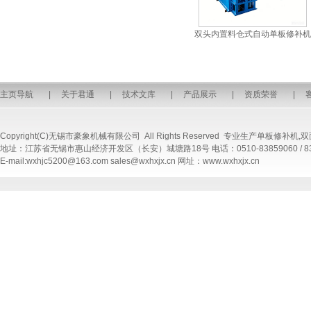
双头内置料仓式自动单板修补机
主页导航
|
关于君通
|
技术文库
|
产品展示
|
资质荣誉
|
Copyright(C)无锡市豪象机械有限公司 All Rights Reserved 专业生产
单板修补机
,
双
地址：江苏省无锡市惠山经济开发区（长安）城塘路18号 电话：0510-83859060 / 8385907
E-mail:wxhjc5200@163.com sales@wxhxjx.cn 网址：www.wxhxjx.cn