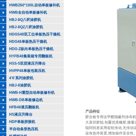
HWBZ60*100L自动单板修补机
HWB全自动单板修补机
HBJ-8Q八呎涂胶机
HBJ-8QZ八呎涂胶机
HDGS48双工位单板热压干燥机
HDG48单板热压干燥机
HDG-Z纵向单板热压干燥机
HYFB48集装箱专用翻板机
HSS-5双层液压升降台
HVPP48单板包装压机
4'6'系列涂胶机
HBJ-8涂胶机
HWB-H重型自动单板修补机
HWB-DB单板修边机
HFB48液压翻板机
产品特征
HS液压升降台
胶合板专用去甲醛隐蔽剂涂布机，
HDP单板拼接机
大直径胶辊,包覆优质橡胶,微量
辊间转差采用齿轮传动,无传动误
半自动条形热压机
设有急停装置,增加操作安全性