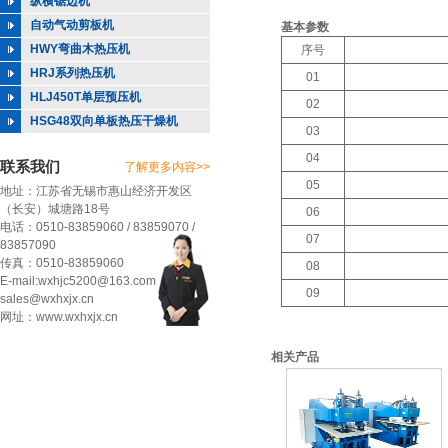
纵横锯边机
自动气动剪板机
基本参数
HWY弯曲木热压机
序号
HRJ系列热压机
01
HLJ450T单层预压机
02
HSG48双向单板热压干燥机
03
04
联系我们
了解更多内容>>
05
地址：江苏省无锡市惠山经济开发区
（长安）城塘路18号
06
电话：0510-83859060 / 83859070 /
07
83857090
传真：0510-83859060
08
E-mail:wxhjc5200@163.com
09
sales@wxhxjx.cn
网址：www.wxhxjx.cn
相关产品