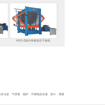
HDG-Z纵向单板热压干燥机
HSS-5双层液压升降台
粉末冶金
气弹簧
锅炉
不锈钢反应釜
抓斗
薄膜