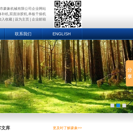
市豪象机械有限公司企业网站
修补机,双面涂胶机,单板干燥机
加入收藏
|
设为主页
|
企业邮箱
联系我们
ENGLISH
术文库
更及时了解豪象>>