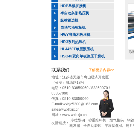
HDP单板拼接机
半自动条形热压机
纵横锯边机
自动气动剪板机
HWY弯曲木热压机
HRJ系列热压机
HLJ450T单层预压机
自动单板修补机
HWB全自动单板修补机
HBJ-8Q八呎涂胶
HSG48双向单板热压干燥机
联系我们
了解更多内容>>
地址：江苏省无锡市惠山经济开发区
（长安）城塘路18号
电话：0510-83859060 / 83859070 /
83857090
传真：0510-83859060
E-mail:wxhjc5200@163.com
sales@wxhxjx.cn
网址：www.wxhxjx.cn
冷拉型钢
称重给料机
燃气接头
铜
友情链接：
蒸发器
全自动磨床
平板硫化机
翅片