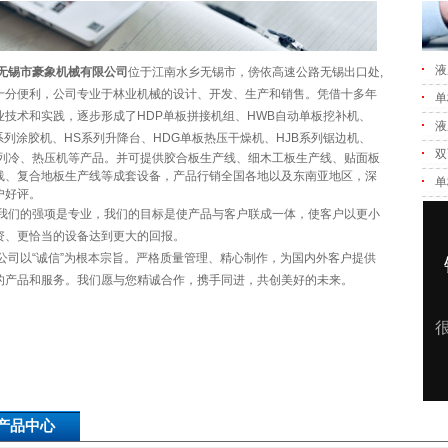
液
市豪象机械有限公司
位于江南水乡无锡市，傍依高速公路无锡出口处,
十分便利，公司专业于林业机械的设计、开发、生产和销售。凭借十多年
单
业技术和实践，逐步形成了HDP单板拼接机组、HWB自动单板挖补机、
液
J系列涂胶机、HS系列升降台、HDG单板热压干燥机、
HJB系列锯边机、
双
系列冷、热压机等产品。并可提供胶合板生产线、细木工板生产线、贴面板
线、复合地板生产线等成套设备，产品行销全国各地以及东南亚地区，深
单
户好评。
的强项是专业，我们的目标是使产品与客户联成一体，使客户以更小
资、更恰当的设备达到更大的回报。
以“诚信”为根本宗旨。严格质量管理、精心制作，为国内外客户提供
的产品和服务。我们愿与您精诚合作，携手同进，共创美好的未来。
产品中心