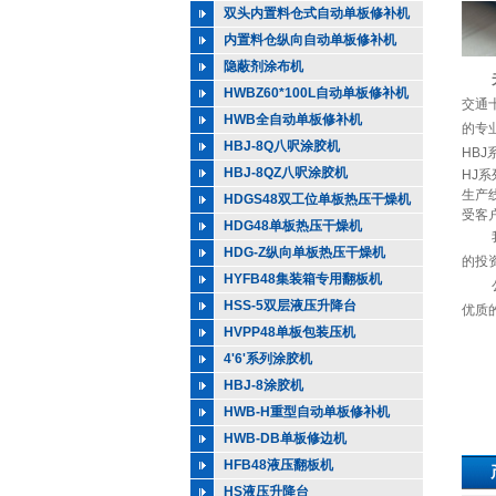
双头内置料仓式自动单板修补机
内置料仓纵向自动单板修补机
隐蔽剂涂布机
无锡
HWBZ60*100L自动单板修补机
交通
HWB全自动单板修补机
的专
HBJ-8Q八呎涂胶机
HB
HBJ-8QZ八呎涂胶机
HJ
生产
HDGS48双工位单板热压干燥机
受客
HDG48单板热压干燥机
我们
HDG-Z纵向单板热压干燥机
的投
HYFB48集装箱专用翻板机
公司
HSS-5双层液压升降台
优质
HVPP48单板包装压机
4'6'系列涂胶机
HBJ-8涂胶机
HWB-H重型自动单板修补机
HWB-DB单板修边机
HFB48液压翻板机
HS液压升降台