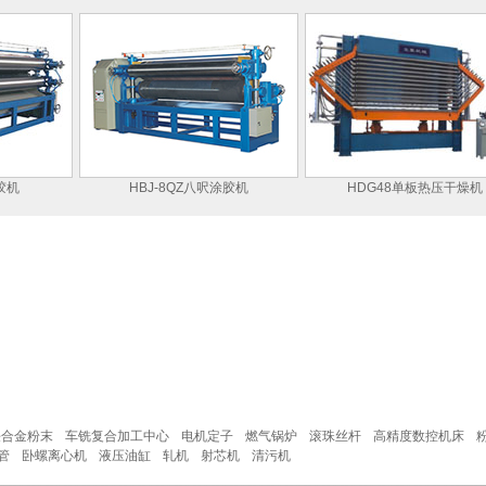
机
HBJ-8QZ八呎涂胶机
HDG48单板热压干燥机
铁合金粉末
车铣复合加工中心
电机定子
燃气锅炉
滚珠丝杆
高精度数控机床
管
卧螺离心机
液压油缸
轧机
射芯机
清污机